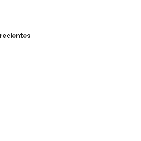
 recientes
rio SJS