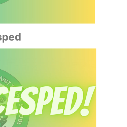
sped
Torneo Reg