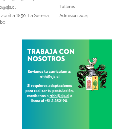
Talleres
o@sjs.cl
Zorrilla 1850, La Serena,
Admisión 2024
mbo