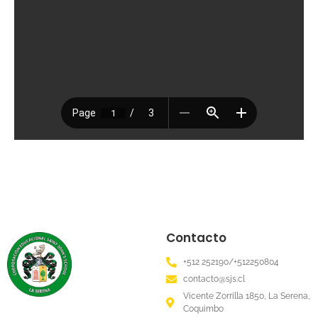
Contacto
+512 252190/+512250804
contacto@sjs.cl
Vicente Zorrilla 1850, La Serena,
Coquimbo