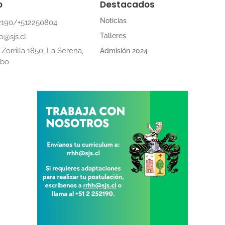
o
Destacados
Noticias
2190/+512250804
Talleres
o@sjs.cl
Zorrilla 1850, La Serena,
Admisión 2024
mbo