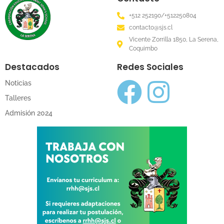
+512 252190/+512250804
contacto@sjs.cl
Vicente Zorrilla 1850, La Serena,
Coquimbo
Destacados
Redes Sociales
Noticias
Talleres
Admisión 2024