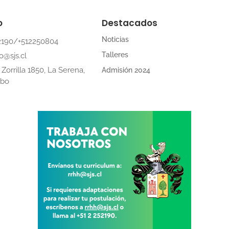
o
Destacados
Noticias
2190/+512250804
Talleres
o@sjs.cl
Zorrilla 1850, La Serena,
Admisión 2024
mbo